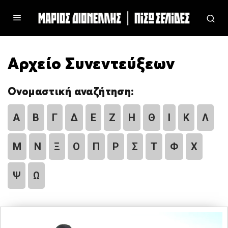
Αρχείο Συνεντεύξεων
Ονομαστική αναζήτηση:
Α
Β
Γ
Δ
Ε
Ζ
Η
Θ
Ι
Κ
Λ
Μ
Ν
Ξ
Ο
Π
Ρ
Σ
Τ
Φ
Χ
Ψ
Ω