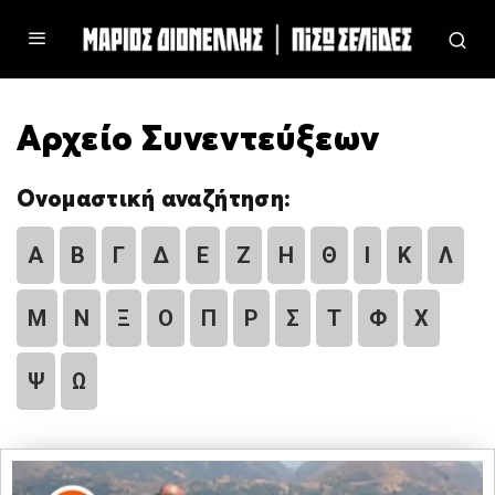
Αρχείο Συνεντεύξεων
Ονομαστική αναζήτηση:
Α
Β
Γ
Δ
Ε
Ζ
Η
Θ
Ι
Κ
Λ
Μ
Ν
Ξ
Ο
Π
Ρ
Σ
Τ
Φ
Χ
Ψ
Ω