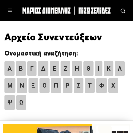
Αρχείο Συνεντεύξεων
Ονομαστική αναζήτηση:
Α
Β
Γ
Δ
Ε
Ζ
Η
Θ
Ι
Κ
Λ
Μ
Ν
Ξ
Ο
Π
Ρ
Σ
Τ
Φ
Χ
Ψ
Ω