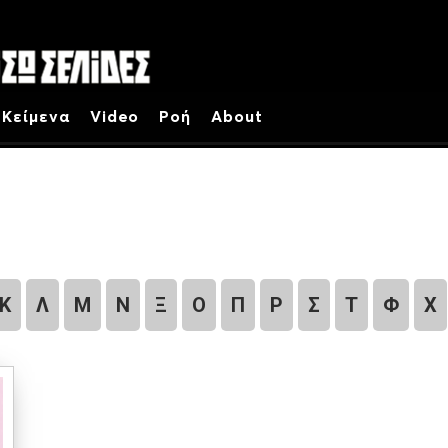
Κείμενα
Video
Ροή
About
Κ
Λ
Μ
Ν
Ξ
Ο
Π
Ρ
Σ
Τ
Φ
Χ