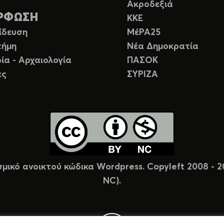
Ακροδεξιά
ΡΦΩΣΗ
ΚΚΕ
ίδευση
ΜέΡΑ25
τήμη
Νέα Δημοκρατία
ία - Αρχαιολογία
ΠΑΣΟΚ
ες
ΣΥΡΙΖΑ
σμικό ανοικτού κώδικα Wordpress. Copyleft 2008 -
NC).