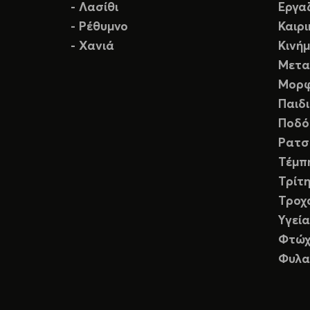
- Λασίθι
Εργα
- Ρέθυμνο
Καιρ
- Χανιά
Κινή
Μετα
Μορφ
Παιδ
Ποδό
Ρατσ
Τέμπ
Τρίτη
Τροχ
Υγεία
Φτώχ
Φυλα