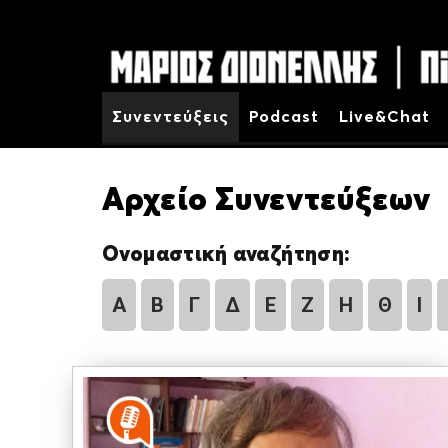
Συνεντεύξεις
Podcast
Live&Chat
Αρχείο Συνεντεύξεων
Ονομαστική αναζήτηση:
Α
Β
Γ
Δ
Ε
Ζ
Η
Θ
Ι