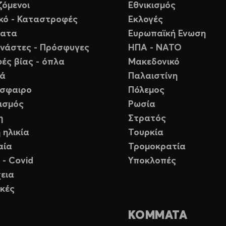
ζόμενοι
Εθνικισμός
ικό - Καταστροφές
Εκλογές
ματα
Ευρωπαϊκή Ενωση
νάστες - Πρόσφυγες
ΗΠΑ - ΝΑΤΟ
ές βίας - όπλα
Μακεδονικό
ιά
Παλαιστίνη
σφαιρο
Πόλεμος
ισμός
Ρωσία
η
Στρατός
 ηλικία
Τουρκία
αία
Τρομοκρατία
 - Covid
Υποκλοπές
εια
κές
ΚΟΜΜΑΤΑ