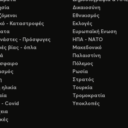
ησία
Δικαιοσύνη
ζόμενοι
Εθνικισμός
ικό - Καταστροφές
Εκλογές
ματα
Ευρωπαϊκή Ενωση
νάστες - Πρόσφυγες
ΗΠΑ - ΝΑΤΟ
ές βίας - όπλα
Μακεδονικό
ιά
Παλαιστίνη
σφαιρο
Πόλεμος
ισμός
Ρωσία
η
Στρατός
 ηλικία
Τουρκία
αία
Τρομοκρατία
 - Covid
Υποκλοπές
εια
κές