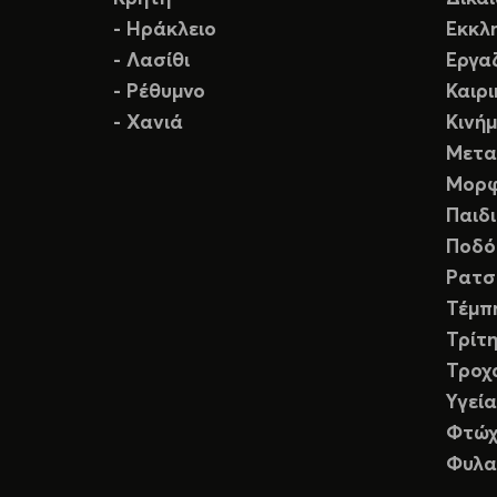
- Ηράκλειο
Εκκλ
- Λασίθι
Εργα
- Ρέθυμνο
Καιρ
- Χανιά
Κινή
Μετα
Μορφ
Παιδ
Ποδό
Ρατσ
Τέμπ
Τρίτη
Τροχ
Υγεία
Φτώχ
Φυλα