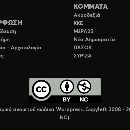
ΚΟΜΜΑΤΑ
Ακροδεξιά
ΡΦΩΣΗ
ΚΚΕ
ίδευση
ΜέΡΑ25
τήμη
Νέα Δημοκρατία
ία - Αρχαιολογία
ΠΑΣΟΚ
ες
ΣΥΡΙΖΑ
σμικό ανοικτού κώδικα Wordpress. Copyleft 2008 -
NC).