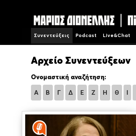
Συνεντεύξεις
Podcast
Live&Chat
Αρχείο Συνεντεύξεων
Ονομαστική αναζήτηση:
Α
Β
Γ
Δ
Ε
Ζ
Η
Θ
Ι