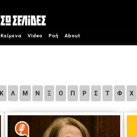
Κείμενα
Video
Ροή
About
Κ
Λ
Μ
Ν
Ξ
Ο
Π
Ρ
Σ
Τ
Φ
Χ