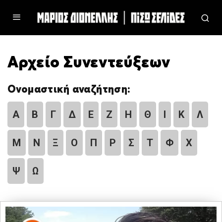
Αρχείο Συνεντεύξεων
Ονομαστική αναζήτηση:
Α
Β
Γ
Δ
Ε
Ζ
Η
Θ
Ι
Κ
Λ
Μ
Ν
Ξ
Ο
Π
Ρ
Σ
Τ
Φ
Χ
Ψ
Ω