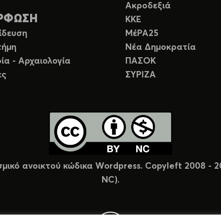
Ακροδεξιά
ΡΦΩΣΗ
ΚΚΕ
ίδευση
ΜέΡΑ25
τήμη
Νέα Δημοκρατία
ία - Αρχαιολογία
ΠΑΣΟΚ
ες
ΣΥΡΙΖΑ
σμικό ανοικτού κώδικα Wordpress. Copyleft 2008 -
NC).