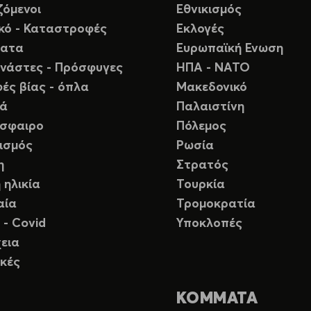
ζόμενοι
Εθνικισμός
ικό - Καταστροφές
Εκλογές
ματα
Ευρωπαϊκή Ενωση
νάστες - Πρόσφυγες
ΗΠΑ - ΝΑΤΟ
ές βίας - όπλα
Μακεδονικό
ιά
Παλαιστίνη
σφαιρο
Πόλεμος
ισμός
Ρωσία
η
Στρατός
 ηλικία
Τουρκία
αία
Τρομοκρατία
 - Covid
Υποκλοπές
εια
κές
ΚΟΜΜΑΤΑ