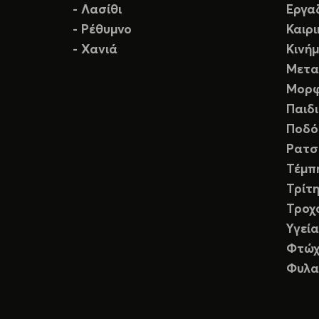
- Λασίθι
Εργα
- Ρέθυμνο
Καιρ
- Χανιά
Κινή
Μετα
Μορφ
Παιδ
Ποδό
Ρατσ
Τέμπ
Τρίτη
Τροχ
Υγεία
Φτώχ
Φυλα