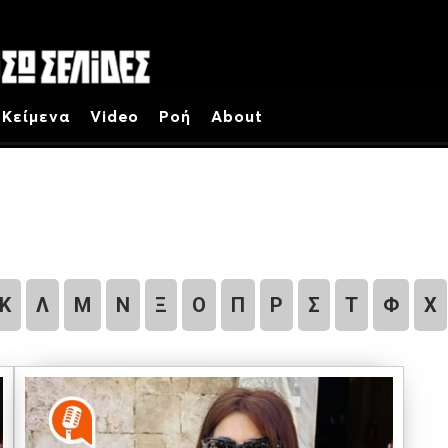
Κείμενα
Video
Ροή
About
Κ
Λ
Μ
Ν
Ξ
Ο
Π
Ρ
Σ
Τ
Φ
Χ