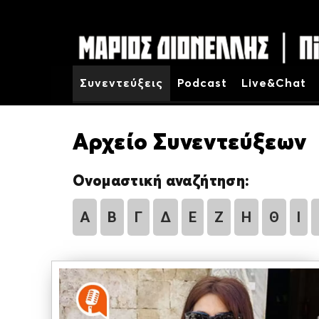
Συνεντεύξεις
Podcast
Live&Chat
Αρχείο Συνεντεύξεων
Ονομαστική αναζήτηση:
Α
Β
Γ
Δ
Ε
Ζ
Η
Θ
Ι