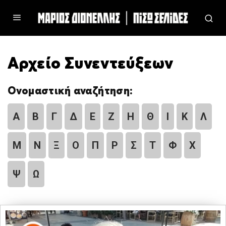
Αρχείο Συνεντεύξεων
Ονομαστική αναζήτηση:
Α
Β
Γ
Δ
Ε
Ζ
Η
Θ
Ι
Κ
Λ
Μ
Ν
Ξ
Ο
Π
Ρ
Σ
Τ
Φ
Χ
Ψ
Ω