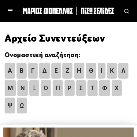
Αρχείο Συνεντεύξεων
Ονομαστική αναζήτηση:
Α
Β
Γ
Δ
Ε
Ζ
Η
Θ
Ι
Κ
Λ
Μ
Ν
Ξ
Ο
Π
Ρ
Σ
Τ
Φ
Χ
Ψ
Ω