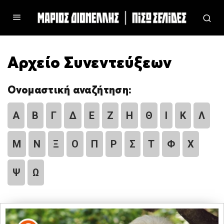
Αρχείο Συνεντεύξεων
Ονομαστική αναζήτηση:
Α
Β
Γ
Δ
Ε
Ζ
Η
Θ
Ι
Κ
Λ
Μ
Ν
Ξ
Ο
Π
Ρ
Σ
Τ
Φ
Χ
Ψ
Ω