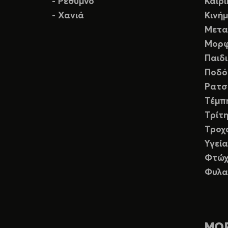
- Ρέθυμνο
Καιρ
- Χανιά
Κινή
Μετα
Μορφ
Παιδ
Ποδό
Ρατσ
Τέμπ
Τρίτη
Τροχ
Υγεία
Φτώχ
Φυλα
ΜΟ