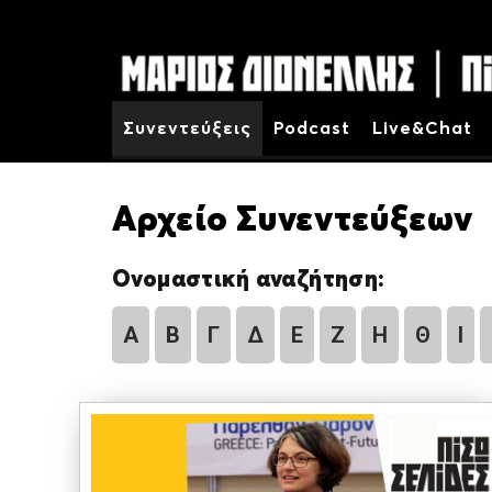
Συνεντεύξεις
Podcast
Live&Chat
Αρχείο Συνεντεύξεων
Ονομαστική αναζήτηση:
Α
Β
Γ
Δ
Ε
Ζ
Η
Θ
Ι