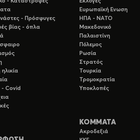
ικό - Καταστροφές
Εκλογές
ματα
Ευρωπαϊκή Ενωση
νάστες - Πρόσφυγες
ΗΠΑ - ΝΑΤΟ
ές βίας - όπλα
Μακεδονικό
ιά
Παλαιστίνη
σφαιρο
Πόλεμος
ισμός
Ρωσία
η
Στρατός
 ηλικία
Τουρκία
αία
Τρομοκρατία
 - Covid
Υποκλοπές
εια
κές
ΚΟΜΜΑΤΑ
Ακροδεξιά
ΡΦΩΣΗ