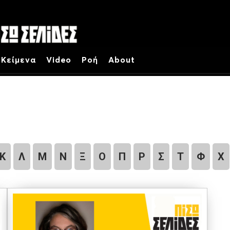
Κείμενα
Video
Ροή
About
Κ
Λ
Μ
Ν
Ξ
Ο
Π
Ρ
Σ
Τ
Φ
Χ