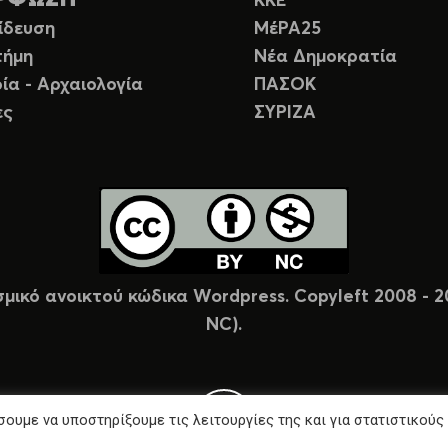
ΚΚΕ
ίδευση
ΜέΡΑ25
τήμη
Νέα Δημοκρατία
ία - Αρχαιολογία
ΠΑΣΟΚ
ες
ΣΥΡΙΖΑ
σμικό ανοικτού κώδικα Wordpress. Copyleft 2008 -
NC).
ουμε να υποστηρίξουμε τις λειτουργίες της και για στατιστικούς