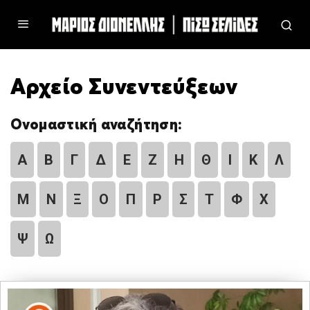
Αρχείο Συνεντεύξεων
Ονομαστική αναζήτηση:
Α
Β
Γ
Δ
Ε
Ζ
Η
Θ
Ι
Κ
Λ
Μ
Ν
Ξ
Ο
Π
Ρ
Σ
Τ
Φ
Χ
Ψ
Ω