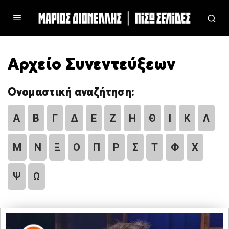
Αρχείο Συνεντεύξεων
Ονομαστική αναζήτηση:
Α
Β
Γ
Δ
Ε
Ζ
Η
Θ
Ι
Κ
Λ
Μ
Ν
Ξ
Ο
Π
Ρ
Σ
Τ
Φ
Χ
Ψ
Ω