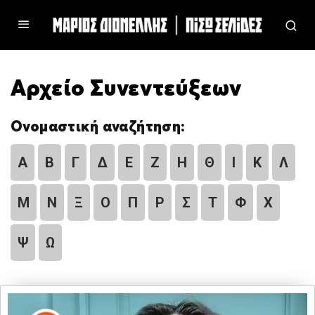
Αρχείο Συνεντεύξεων
Ονομαστική αναζήτηση:
Α
Β
Γ
Δ
Ε
Ζ
Η
Θ
Ι
Κ
Λ
Μ
Ν
Ξ
Ο
Π
Ρ
Σ
Τ
Φ
Χ
Ψ
Ω