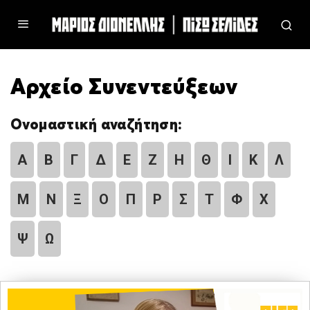
Αρχείο Συνεντεύξεων
Ονομαστική αναζήτηση:
Α
Β
Γ
Δ
Ε
Ζ
Η
Θ
Ι
Κ
Λ
Μ
Ν
Ξ
Ο
Π
Ρ
Σ
Τ
Φ
Χ
Ψ
Ω