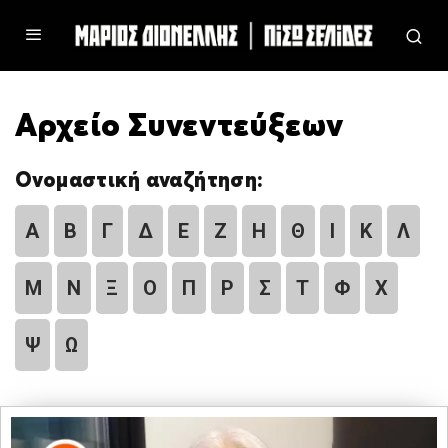
Αρχείο Συνεντεύξεων
Ονομαστική αναζήτηση:
Α
Β
Γ
Δ
Ε
Ζ
Η
Θ
Ι
Κ
Λ
Μ
Ν
Ξ
Ο
Π
Ρ
Σ
Τ
Φ
Χ
Ψ
Ω