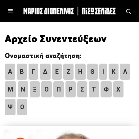
Αρχείο Συνεντεύξεων
Ονομαστική αναζήτηση:
Α
Β
Γ
Δ
Ε
Ζ
Η
Θ
Ι
Κ
Λ
Μ
Ν
Ξ
Ο
Π
Ρ
Σ
Τ
Φ
Χ
Ψ
Ω