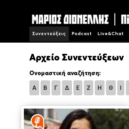
Συνεντεύξεις
Podcast
Live&Chat
Αρχείο Συνεντεύξεων
Ονομαστική αναζήτηση:
Α
Β
Γ
Δ
Ε
Ζ
Η
Θ
Ι