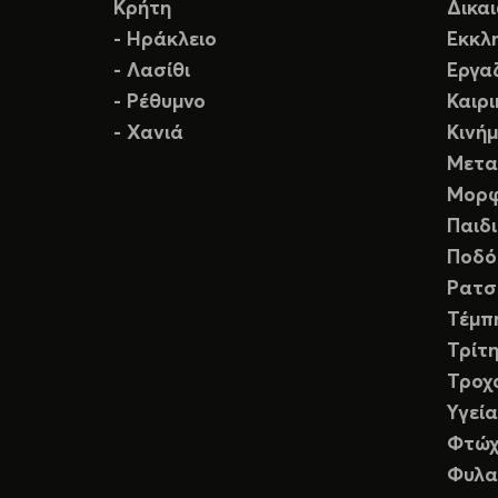
Κρήτη
Δικα
- Ηράκλειο
Εκκλ
- Λασίθι
Εργα
- Ρέθυμνο
Καιρ
- Χανιά
Κινή
Μετα
Μορφ
Παιδ
Ποδό
Ρατσ
Τέμπ
Τρίτη
Τροχ
Υγεία
Φτώχ
Φυλα