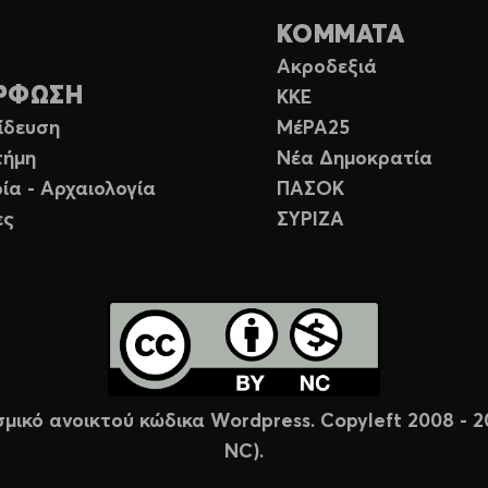
ΚΟΜΜΑΤΑ
Ακροδεξιά
ΡΦΩΣΗ
ΚΚΕ
ίδευση
ΜέΡΑ25
τήμη
Νέα Δημοκρατία
ία - Αρχαιολογία
ΠΑΣΟΚ
ες
ΣΥΡΙΖΑ
σμικό ανοικτού κώδικα Wordpress. Copyleft 2008 -
NC).