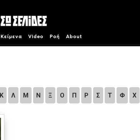
Κείμενα
Video
Ροή
About
Κ
Λ
Μ
Ν
Ξ
Ο
Π
Ρ
Σ
Τ
Φ
Χ