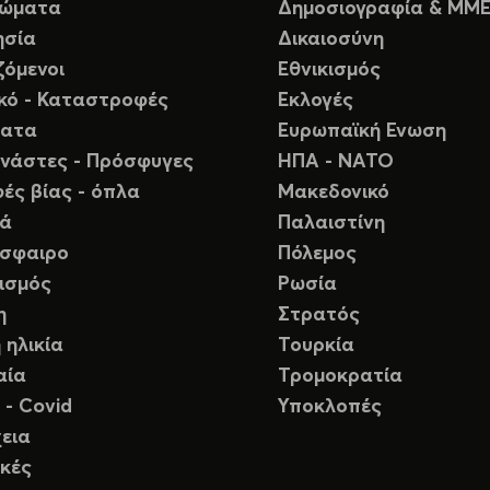
ιώματα
Δημοσιογραφία & ΜΜ
ησία
Δικαιοσύνη
ζόμενοι
Εθνικισμός
ικό - Καταστροφές
Εκλογές
ματα
Ευρωπαϊκή Ενωση
νάστες - Πρόσφυγες
ΗΠΑ - ΝΑΤΟ
ές βίας - όπλα
Μακεδονικό
ιά
Παλαιστίνη
σφαιρο
Πόλεμος
ισμός
Ρωσία
η
Στρατός
 ηλικία
Τουρκία
αία
Τρομοκρατία
 - Covid
Υποκλοπές
εια
κές