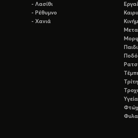
- Λασίθι
Εργα
- Ρέθυμνο
Καιρ
- Χανιά
Κινή
Μετα
Μορφ
Παιδ
Ποδό
Ρατσ
Τέμπ
Τρίτη
Τροχ
Υγεία
Φτώχ
Φυλα