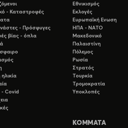
ζόμενοι
Εθνικισμός
ικό - Καταστροφές
Εκλογές
ματα
Ευρωπαϊκή Ενωση
νάστες - Πρόσφυγες
ΗΠΑ - ΝΑΤΟ
ές βίας - όπλα
Μακεδονικό
ιά
Παλαιστίνη
σφαιρο
Πόλεμος
ισμός
Ρωσία
η
Στρατός
 ηλικία
Τουρκία
αία
Τρομοκρατία
 - Covid
Υποκλοπές
εια
κές
ΚΟΜΜΑΤΑ