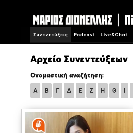
Συνεντεύξεις
Podcast
Live&Chat
Αρχείο Συνεντεύξεων
Ονομαστική αναζήτηση:
Α
Β
Γ
Δ
Ε
Ζ
Η
Θ
Ι