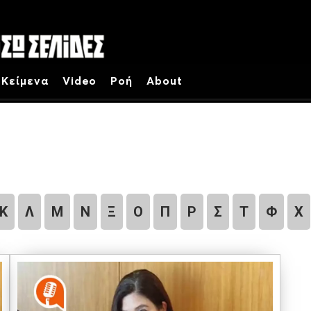
Κείμενα
Video
Ροή
About
Κ
Λ
Μ
Ν
Ξ
Ο
Π
Ρ
Σ
Τ
Φ
Χ