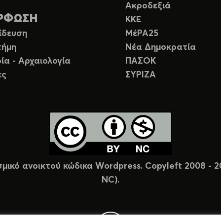
Ακροδεξιά
ΡΦΩΣΗ
ΚΚΕ
ίδευση
ΜέΡΑ25
τήμη
Νέα Δημοκρατία
ία - Αρχαιολογία
ΠΑΣΟΚ
ες
ΣΥΡΙΖΑ
σμικό ανοικτού κώδικα Wordpress. Copyleft 2008 -
NC).