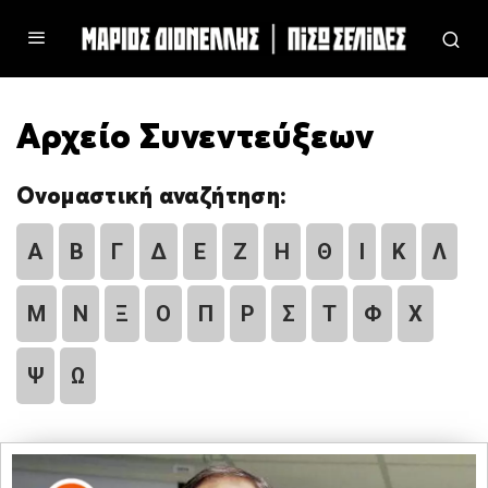
Αρχείο Συνεντεύξεων
Ονομαστική αναζήτηση:
Α
Β
Γ
Δ
Ε
Ζ
Η
Θ
Ι
Κ
Λ
Μ
Ν
Ξ
Ο
Π
Ρ
Σ
Τ
Φ
Χ
Ψ
Ω