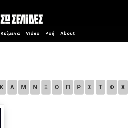
Κείμενα
Video
Ροή
About
Κ
Λ
Μ
Ν
Ξ
Ο
Π
Ρ
Σ
Τ
Φ
Χ