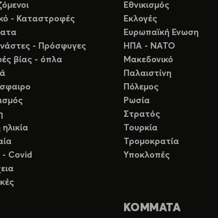
ζόμενοι
Εθνικισμός
ικό - Καταστροφές
Εκλογές
ματα
Ευρωπαϊκή Ενωση
νάστες - Πρόσφυγες
ΗΠΑ - ΝΑΤΟ
ές βίας - όπλα
Μακεδονικό
ιά
Παλαιστίνη
σφαιρο
Πόλεμος
ισμός
Ρωσία
η
Στρατός
 ηλικία
Τουρκία
αία
Τρομοκρατία
 - Covid
Υποκλοπές
εια
κές
ΚΟΜΜΑΤΑ