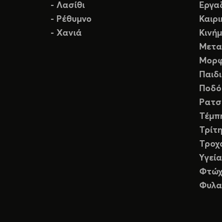
- Λασίθι
Εργα
- Ρέθυμνο
Καιρ
- Χανιά
Κινή
Μετα
Μορφ
Παιδ
Ποδό
Ρατσ
Τέμπ
Τρίτη
Τροχ
Υγεία
Φτώχ
Φυλα