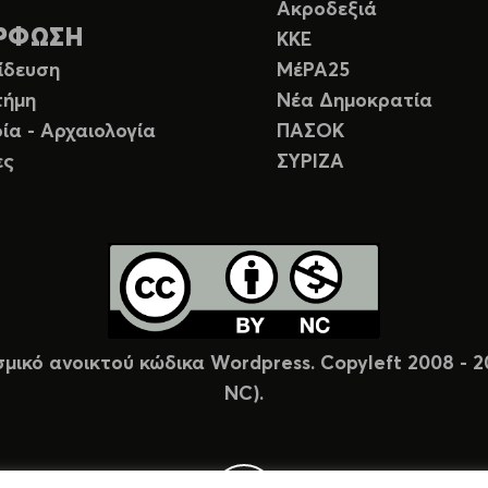
Ακροδεξιά
ΡΦΩΣΗ
ΚΚΕ
ίδευση
ΜέΡΑ25
τήμη
Νέα Δημοκρατία
ία - Αρχαιολογία
ΠΑΣΟΚ
ες
ΣΥΡΙΖΑ
σμικό ανοικτού κώδικα Wordpress. Copyleft 2008 -
NC).