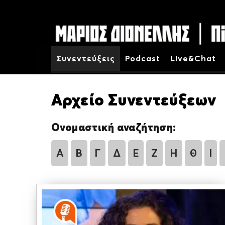
Συνεντεύξεις
Podcast
Live&Chat
Αρχείο Συνεντεύξεων
Ονομαστική αναζήτηση:
Α
Β
Γ
Δ
Ε
Ζ
Η
Θ
Ι