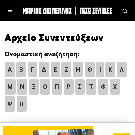
Αρχείο Συνεντεύξεων
Ονομαστική αναζήτηση:
Α
Β
Γ
Δ
Ε
Ζ
Η
Θ
Ι
Κ
Λ
Μ
Ν
Ξ
Ο
Π
Ρ
Σ
Τ
Φ
Χ
Ψ
Ω