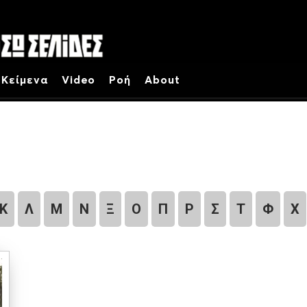
Κείμενα
Video
Ροή
About
Κ
Λ
Μ
Ν
Ξ
Ο
Π
Ρ
Σ
Τ
Φ
Χ