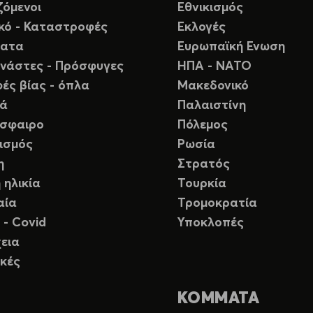
ζόμενοι
Εθνικισμός
ικό - Καταστροφές
Εκλογές
ματα
Ευρωπαϊκή Ενωση
νάστες - Πρόσφυγες
ΗΠΑ - ΝΑΤΟ
ές βίας - όπλα
Μακεδονικό
ιά
Παλαιστίνη
σφαιρο
Πόλεμος
ισμός
Ρωσία
η
Στρατός
 ηλικία
Τουρκία
αία
Τρομοκρατία
 - Covid
Υποκλοπές
εια
κές
ΚΟΜΜΑΤΑ