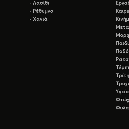
- Λασίθι
Εργα
- Ρέθυμνο
Καιρ
- Χανιά
Κινή
Μετα
Μορφ
Παιδ
Ποδό
Ρατσ
Τέμπ
Τρίτη
Τροχ
Υγεία
Φτώχ
Φυλα