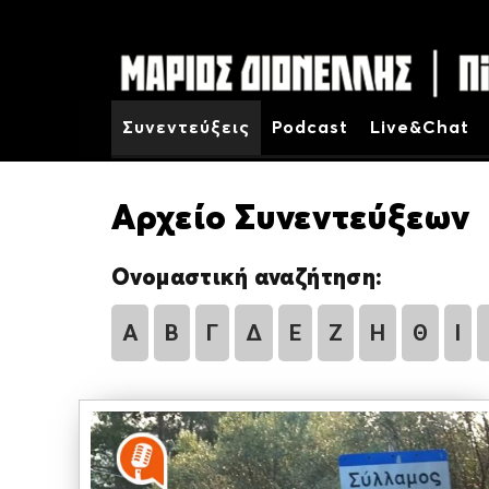
Συνεντεύξεις
Podcast
Live&Chat
Αρχείο Συνεντεύξεων
Ονομαστική αναζήτηση:
Α
Β
Γ
Δ
Ε
Ζ
Η
Θ
Ι