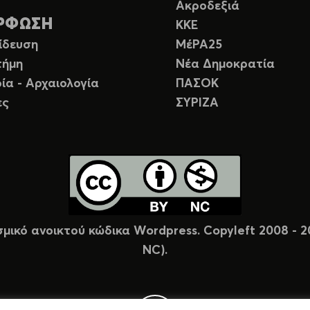
Ακροδεξιά
ΡΦΩΣΗ
ΚΚΕ
ίδευση
ΜέΡΑ25
τήμη
Νέα Δημοκρατία
ία - Αρχαιολογία
ΠΑΣΟΚ
ες
ΣΥΡΙΖΑ
σμικό ανοικτού κώδικα Wordpress. Copyleft 2008 -
NC).