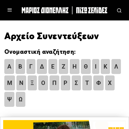
Αρχείο Συνεντεύξεων
Ονομαστική αναζήτηση:
Α
Β
Γ
Δ
Ε
Ζ
Η
Θ
Ι
Κ
Λ
Μ
Ν
Ξ
Ο
Π
Ρ
Σ
Τ
Φ
Χ
Ψ
Ω