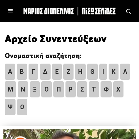
Αρχείο Συνεντεύξεων
Ονομαστική αναζήτηση:
Α
Β
Γ
Δ
Ε
Ζ
Η
Θ
Ι
Κ
Λ
Μ
Ν
Ξ
Ο
Π
Ρ
Σ
Τ
Φ
Χ
Ψ
Ω