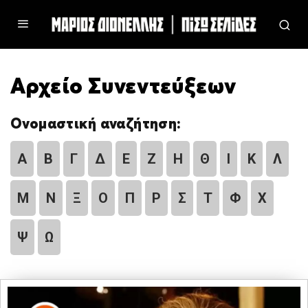
Αρχείο Συνεντεύξεων
Ονομαστική αναζήτηση:
Α
Β
Γ
Δ
Ε
Ζ
Η
Θ
Ι
Κ
Λ
Μ
Ν
Ξ
Ο
Π
Ρ
Σ
Τ
Φ
Χ
Ψ
Ω