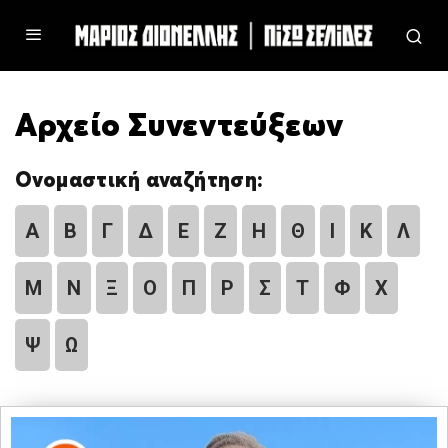
Αρχείο Συνεντεύξεων
Ονομαστική αναζήτηση:
Α
Β
Γ
Δ
Ε
Ζ
Η
Θ
Ι
Κ
Λ
Μ
Ν
Ξ
Ο
Π
Ρ
Σ
Τ
Φ
Χ
Ψ
Ω