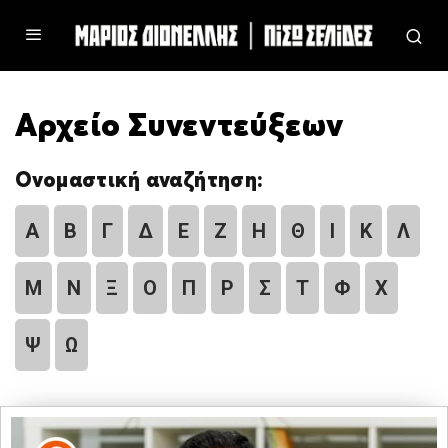
Αρχείο Συνεντεύξεων
Ονομαστική αναζήτηση:
Α
Β
Γ
Δ
Ε
Ζ
Η
Θ
Ι
Κ
Λ
Μ
Ν
Ξ
Ο
Π
Ρ
Σ
Τ
Φ
Χ
Ψ
Ω