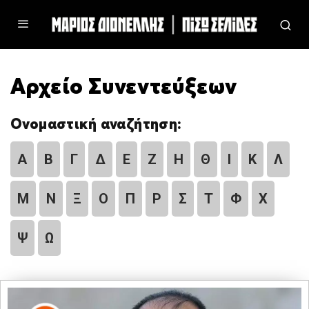
Αρχείο Συνεντεύξεων
Ονομαστική αναζήτηση:
Α
Β
Γ
Δ
Ε
Ζ
Η
Θ
Ι
Κ
Λ
Μ
Ν
Ξ
Ο
Π
Ρ
Σ
Τ
Φ
Χ
Ψ
Ω