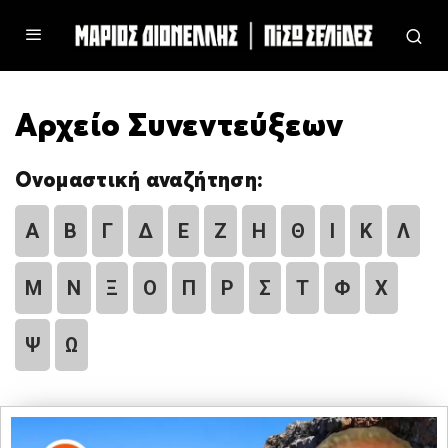
Αρχείο Συνεντεύξεων
Ονομαστική αναζήτηση:
Α
Β
Γ
Δ
Ε
Ζ
Η
Θ
Ι
Κ
Λ
Μ
Ν
Ξ
Ο
Π
Ρ
Σ
Τ
Φ
Χ
Ψ
Ω