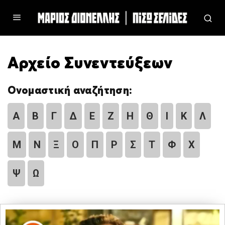
Αρχείο Συνεντεύξεων
Ονομαστική αναζήτηση:
Α
Β
Γ
Δ
Ε
Ζ
Η
Θ
Ι
Κ
Λ
Μ
Ν
Ξ
Ο
Π
Ρ
Σ
Τ
Φ
Χ
Ψ
Ω