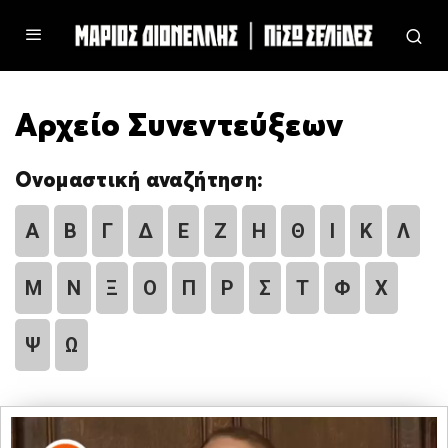
Αρχείο Συνεντεύξεων
Ονομαστική αναζήτηση:
Α
Β
Γ
Δ
Ε
Ζ
Η
Θ
Ι
Κ
Λ
Μ
Ν
Ξ
Ο
Π
Ρ
Σ
Τ
Φ
Χ
Ψ
Ω