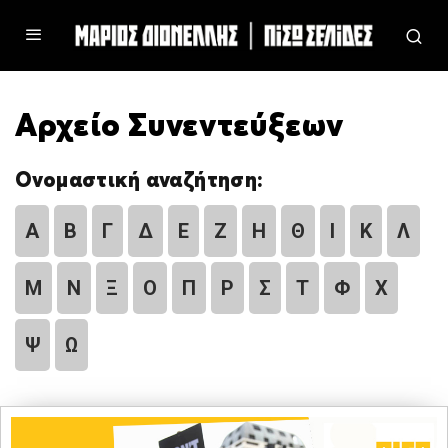
Αρχείο Συνεντεύξεων
Ονομαστική αναζήτηση:
Α
Β
Γ
Δ
Ε
Ζ
Η
Θ
Ι
Κ
Λ
Μ
Ν
Ξ
Ο
Π
Ρ
Σ
Τ
Φ
Χ
Ψ
Ω