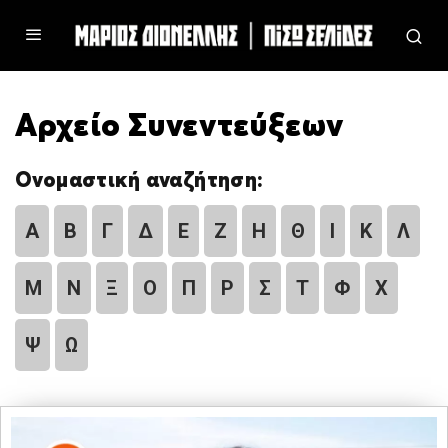
Αρχείο Συνεντεύξεων
Ονομαστική αναζήτηση:
Α
Β
Γ
Δ
Ε
Ζ
Η
Θ
Ι
Κ
Λ
Μ
Ν
Ξ
Ο
Π
Ρ
Σ
Τ
Φ
Χ
Ψ
Ω