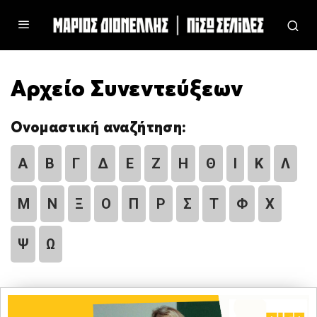
Αρχείο Συνεντεύξεων
Ονομαστική αναζήτηση:
Α
Β
Γ
Δ
Ε
Ζ
Η
Θ
Ι
Κ
Λ
Μ
Ν
Ξ
Ο
Π
Ρ
Σ
Τ
Φ
Χ
Ψ
Ω