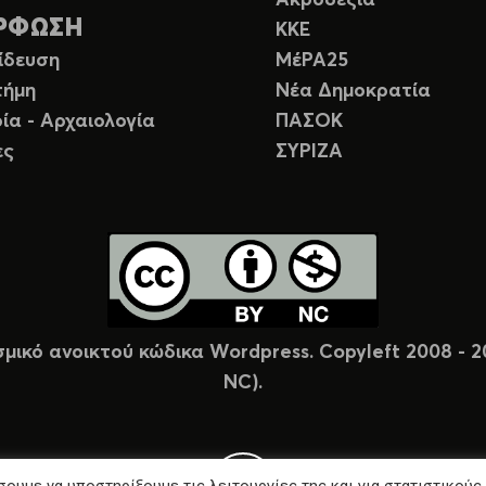
Ακροδεξιά
ΡΦΩΣΗ
ΚΚΕ
ίδευση
ΜέΡΑ25
τήμη
Νέα Δημοκρατία
ία - Αρχαιολογία
ΠΑΣΟΚ
ες
ΣΥΡΙΖΑ
σμικό ανοικτού κώδικα Wordpress. Copyleft 2008 -
NC).