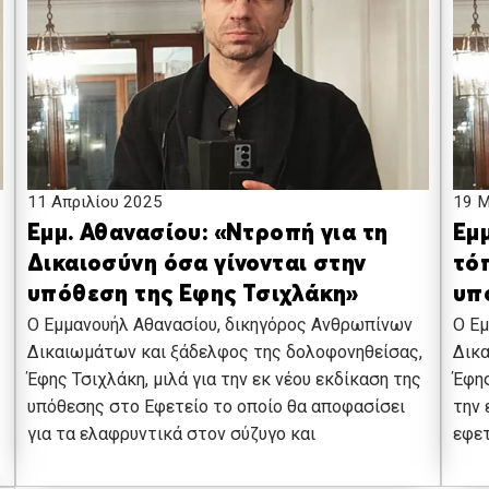
11 Απριλίου 2025
19 Μ
Εμμ. Αθανασίου: «Ντροπή για τη
Εμμ
Δικαιοσύνη όσα γίνονται στην
τόπ
υπόθεση της Εφης Τσιχλάκη»
υπ
Ο Εμμανουήλ Αθανασίου, δικηγόρος Ανθρωπίνων
Ο Εμ
Δικαιωμάτων και ξάδελφος της δολοφονηθείσας,
Δικα
Έφης Τσιχλάκη, μιλά για την εκ νέου εκδίκαση της
Έφης
υπόθεσης στο Εφετείο το οποίο θα αποφασίσει
την 
για τα ελαφρυντικά στον σύζυγο και
εφετ