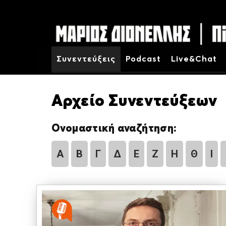
Συνεντεύξεις
Podcast
Live&Chat
Αρχείο Συνεντεύξεων
Ονομαστική αναζήτηση:
Α
Β
Γ
Δ
Ε
Ζ
Η
Θ
Ι