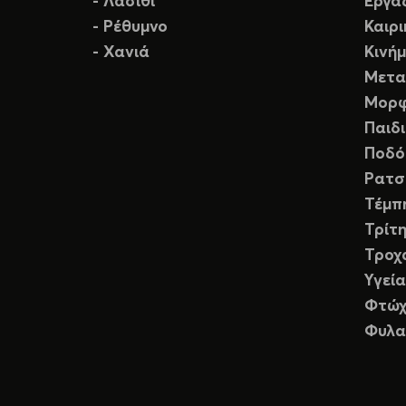
- Λασίθι
Εργα
- Ρέθυμνο
Καιρ
- Χανιά
Κινή
Μετα
Μορφ
Παιδ
Ποδό
Ρατσ
Τέμπ
Τρίτη
Τροχ
Υγεία
Φτώχ
Φυλα