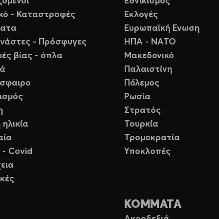
ζόμενοι
Εθνικισμός
ικό - Καταστροφές
Εκλογές
ματα
Ευρωπαϊκή Ενωση
νάστες - Πρόσφυγες
ΗΠΑ - ΝΑΤΟ
ές βίας - όπλα
Μακεδονικό
ιά
Παλαιστίνη
σφαιρο
Πόλεμος
ισμός
Ρωσία
η
Στρατός
 ηλικία
Τουρκία
αία
Τρομοκρατία
 - Covid
Υποκλοπές
εια
κές
ΚΟΜΜΑΤΑ