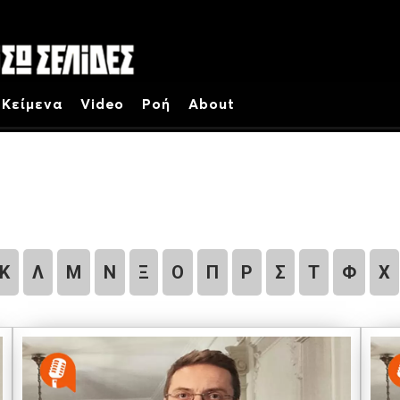
Κείμενα
Video
Ροή
About
Κ
Λ
Μ
Ν
Ξ
Ο
Π
Ρ
Σ
Τ
Φ
Χ