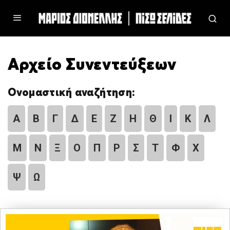
Αρχείο Συνεντεύξεων
Ονομαστική αναζήτηση:
Α
Β
Γ
Δ
Ε
Ζ
Η
Θ
Ι
Κ
Λ
Μ
Ν
Ξ
Ο
Π
Ρ
Σ
Τ
Φ
Χ
Ψ
Ω