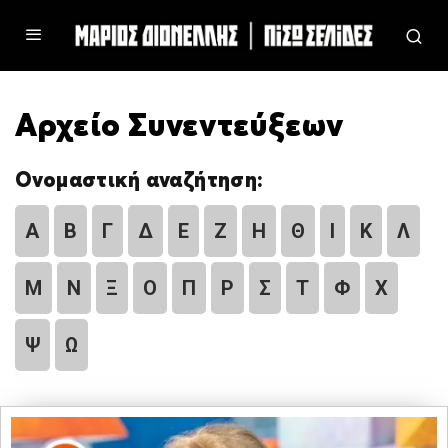
Αρχείο Συνεντεύξεων
Ονομαστική αναζήτηση:
Α
Β
Γ
Δ
Ε
Ζ
Η
Θ
Ι
Κ
Λ
Μ
Ν
Ξ
Ο
Π
Ρ
Σ
Τ
Φ
Χ
Ψ
Ω