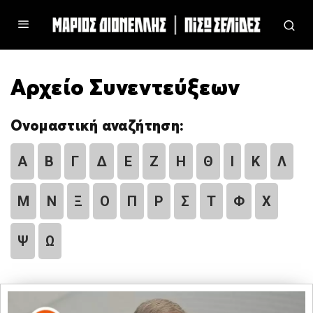
Αρχείο Συνεντεύξεων
Ονομαστική αναζήτηση:
Α
Β
Γ
Δ
Ε
Ζ
Η
Θ
Ι
Κ
Λ
Μ
Ν
Ξ
Ο
Π
Ρ
Σ
Τ
Φ
Χ
Ψ
Ω