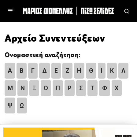
Αρχείο Συνεντεύξεων
Ονομαστική αναζήτηση:
Α
Β
Γ
Δ
Ε
Ζ
Η
Θ
Ι
Κ
Λ
Μ
Ν
Ξ
Ο
Π
Ρ
Σ
Τ
Φ
Χ
Ψ
Ω