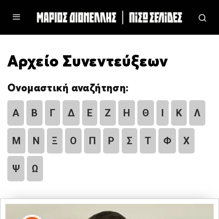
Αρχείο Συνεντεύξεων
Ονομαστική αναζήτηση:
Α
Β
Γ
Δ
Ε
Ζ
Η
Θ
Ι
Κ
Λ
Μ
Ν
Ξ
Ο
Π
Ρ
Σ
Τ
Φ
Χ
Ψ
Ω