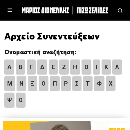
Αρχείο Συνεντεύξεων
Ονομαστική αναζήτηση:
Α
Β
Γ
Δ
Ε
Ζ
Η
Θ
Ι
Κ
Λ
Μ
Ν
Ξ
Ο
Π
Ρ
Σ
Τ
Φ
Χ
Ψ
Ω