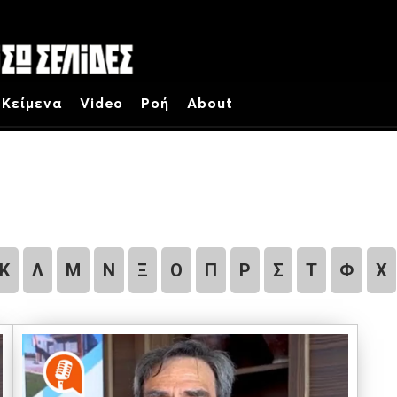
Κείμενα
Video
Ροή
About
Κ
Λ
Μ
Ν
Ξ
Ο
Π
Ρ
Σ
Τ
Φ
Χ