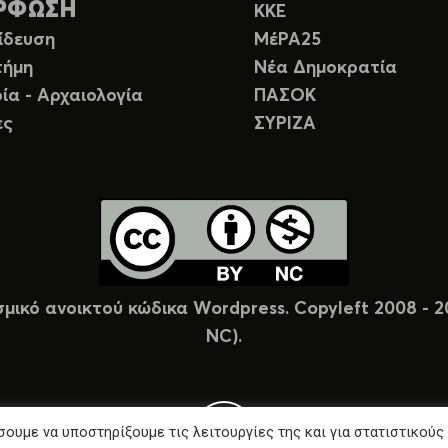
ΡΦΩΣΗ
ΚΚΕ
ίδευση
ΜέΡΑ25
τήμη
Νέα Δημοκρατία
ία - Αρχαιολογία
ΠΑΣΟΚ
ες
ΣΥΡΙΖΑ
σμικό ανοικτού κώδικα Wordpress. Copyleft 2008 -
NC).
ουμε να υποστηρίξουμε τις λειτουργίες της και για στατιστικούς