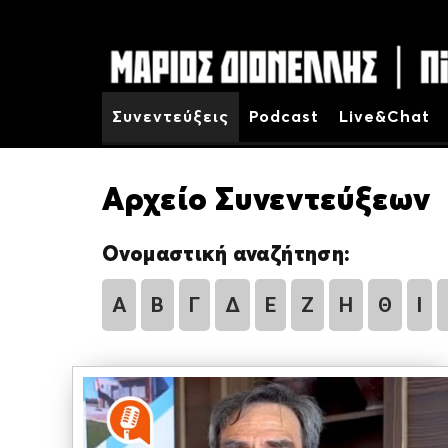
Συνεντεύξεις
Podcast
Live&Chat
Αρχείο Συνεντεύξεων
Ονομαστική αναζήτηση:
Α
Β
Γ
Δ
Ε
Ζ
Η
Θ
Ι