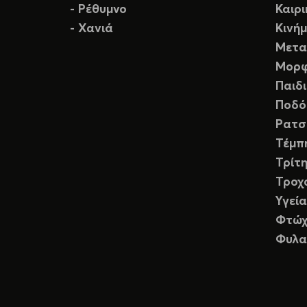
- Ρέθυμνο
Καιρ
- Χανιά
Κινή
Μετα
Μορφ
Παιδ
Ποδό
Ρατσ
Τέμπ
Τρίτη
Τροχ
Υγεία
Φτώχ
Φυλα