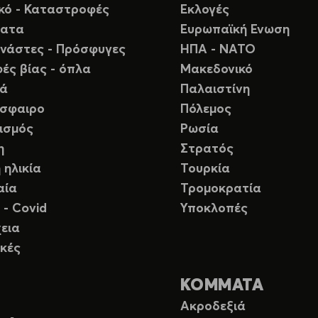
ικό - Καταστροφές
Εκλογές
ματα
Ευρωπαϊκή Ενωση
νάστες - Πρόσφυγες
ΗΠΑ - ΝΑΤΟ
ές βίας - όπλα
Μακεδονικό
ιά
Παλαιστίνη
σφαιρο
Πόλεμος
ισμός
Ρωσία
η
Στρατός
 ηλικία
Τουρκία
αία
Τρομοκρατία
 - Covid
Υποκλοπές
εια
κές
ΚΟΜΜΑΤΑ
Ακροδεξιά