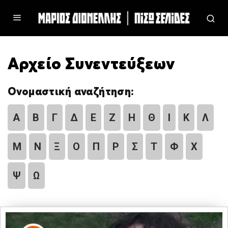
Αρχείο Συνεντεύξεων
Ονομαστική αναζήτηση:
Α
Β
Γ
Δ
Ε
Ζ
Η
Θ
Ι
Κ
Λ
Μ
Ν
Ξ
Ο
Π
Ρ
Σ
Τ
Φ
Χ
Ψ
Ω