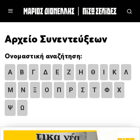
Αρχείο Συνεντεύξεων
Ονομαστική αναζήτηση:
Α
Β
Γ
Δ
Ε
Ζ
Η
Θ
Ι
Κ
Λ
Μ
Ν
Ξ
Ο
Π
Ρ
Σ
Τ
Φ
Χ
Ψ
Ω