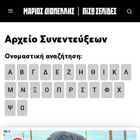
Αρχείο Συνεντεύξεων
Ονομαστική αναζήτηση:
Α
Β
Γ
Δ
Ε
Ζ
Η
Θ
Ι
Κ
Λ
Μ
Ν
Ξ
Ο
Π
Ρ
Σ
Τ
Φ
Χ
Ψ
Ω