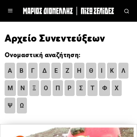
Αρχείο Συνεντεύξεων
Ονομαστική αναζήτηση:
Α
Β
Γ
Δ
Ε
Ζ
Η
Θ
Ι
Κ
Λ
Μ
Ν
Ξ
Ο
Π
Ρ
Σ
Τ
Φ
Χ
Ψ
Ω