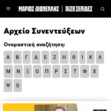
Αρχείο Συνεντεύξεων
Ονομαστική αναζήτηση:
Α
Β
Γ
Δ
Ε
Ζ
Η
Θ
Ι
Κ
Λ
Μ
Ν
Ξ
Ο
Π
Ρ
Σ
Τ
Φ
Χ
Ψ
Ω