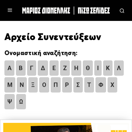
Αρχείο Συνεντεύξεων
Ονομαστική αναζήτηση:
Α
Β
Γ
Δ
Ε
Ζ
Η
Θ
Ι
Κ
Λ
Μ
Ν
Ξ
Ο
Π
Ρ
Σ
Τ
Φ
Χ
Ψ
Ω