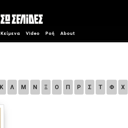
Κείμενα
Video
Ροή
About
Κ
Λ
Μ
Ν
Ξ
Ο
Π
Ρ
Σ
Τ
Φ
Χ