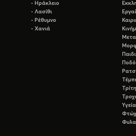
- Ηράκλειο
Εκκλ
- Λασίθι
Εργα
- Ρέθυμνο
Καιρ
- Χανιά
Κινή
Μετα
Μορφ
Παιδ
Ποδό
Ρατσ
Τέμπ
Τρίτη
Τροχ
Υγεία
Φτώχ
Φυλα