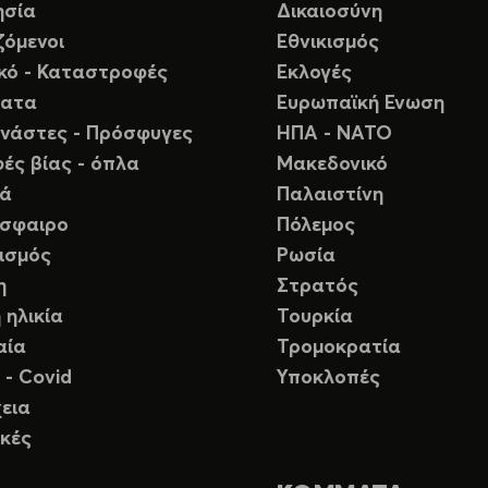
ησία
Δικαιοσύνη
ζόμενοι
Εθνικισμός
ικό - Καταστροφές
Εκλογές
ματα
Ευρωπαϊκή Ενωση
νάστες - Πρόσφυγες
ΗΠΑ - ΝΑΤΟ
ές βίας - όπλα
Μακεδονικό
ιά
Παλαιστίνη
σφαιρο
Πόλεμος
ισμός
Ρωσία
η
Στρατός
 ηλικία
Τουρκία
αία
Τρομοκρατία
 - Covid
Υποκλοπές
εια
κές