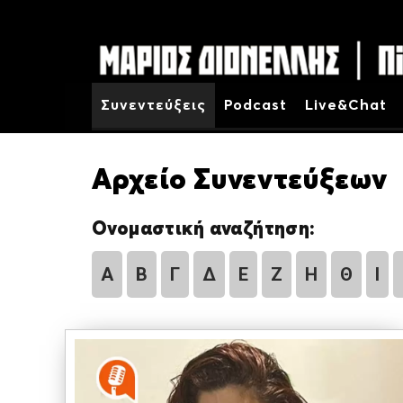
Συνεντεύξεις
Podcast
Live&Chat
Αρχείο Συνεντεύξεων
Ονομαστική αναζήτηση:
Α
Β
Γ
Δ
Ε
Ζ
Η
Θ
Ι