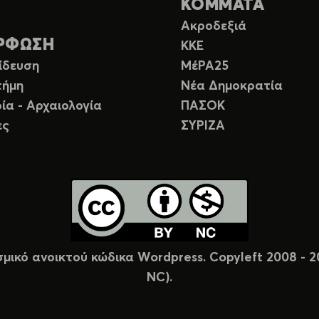
ΚΟΜΜΑΤΑ
Ακροδεξιά
ΡΦΩΣΗ
ΚΚΕ
ίδευση
ΜέΡΑ25
τήμη
Νέα Δημοκρατία
ία - Αρχαιολογία
ΠΑΣΟΚ
ες
ΣΥΡΙΖΑ
σμικό ανοικτού κώδικα Wordpress. Copyleft 2008 -
NC).